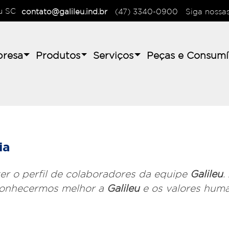
au SC
contato@galileu.ind.br
(47) 3340-0900
Siga nossa
resa
Produtos
Serviços
Peças e Consumí
ia
zer o perfil de colaboradores da equipe
Galileu
.
conhecermos melhor a
Galileu
e os valores hum