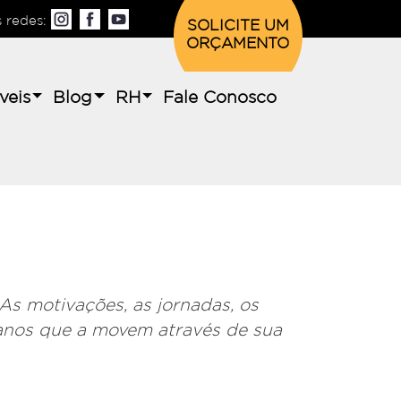
s redes:
SOLICITE UM
ORÇAMENTO
veis
Blog
RH
Fale Conosco
 As motivações, as jornadas, os
anos que a movem através de sua