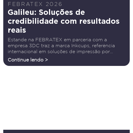
FEBRATEX 2026
Galileu: Soluções de
credibilidade com resultados
reais
Estande na FEBRATEX em parceria com a
empresa 3DC traz a marca Inkcups, referência
internacional em soluções de impressão por
tampografia A Galileu Tecnologia atua há mais de
Continue lendo >
duas décadas oferecendo soluções para a
indústria têxtil, reunindo experiência, inovação e