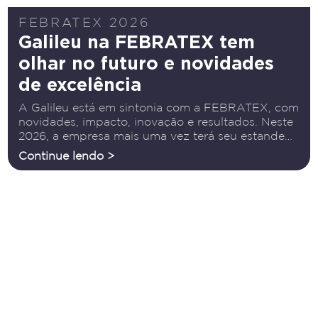
FEBRATEX 2026
Galileu na FEBRATEX tem
olhar no futuro e novidades
de excelência
A Galileu está em sintonia com a FEBRATEX, com
novidades, impacto, inovação e resultados. Neste
2026, a empresa mais uma vez terá seu estande
nesta 20ª edição. “Sempre estivemos presentes”,
Continue lendo >
afirma o CEO e fundador da empresa, Luiz
Henrique Ferreira.