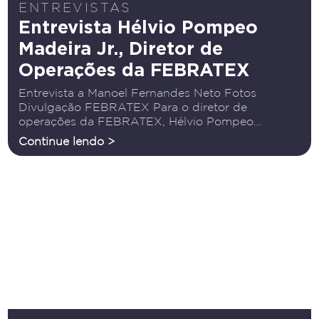
ENTREVISTAS
Entrevista Hélvio Pompeo
Madeira Jr., Diretor de
Operações da FEBRATEX
Entrevista a Manoel Fernandes Neto Fotos
Divulgação FEBRATEX Para o diretor de
operações da FEBRATEX, Hélvio Pompeo
Madeira Jr., estar à frente da maior feira têxtil das
Continue lendo >
Américas é “uma experiência de muito
aprendizado, responsabilidade e também de
grande orgulho.”