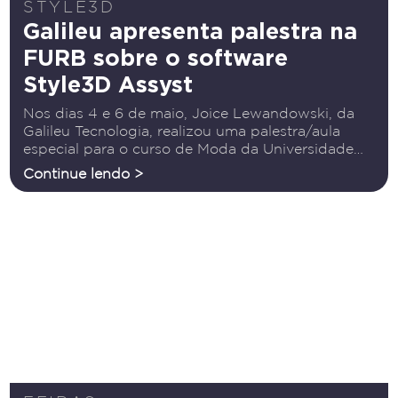
STYLE3D
Galileu apresenta palestra na
FURB sobre o software
Style3D Assyst
Nos dias 4 e 6 de maio, Joice Lewandowski, da
Galileu Tecnologia, realizou uma palestra/aula
especial para o curso de Moda da Universidade
Regional de Blumenau (FURB), na turma da
Continue lendo >
professora Jeniffer Miranda. O tema abordado foi
o software Style