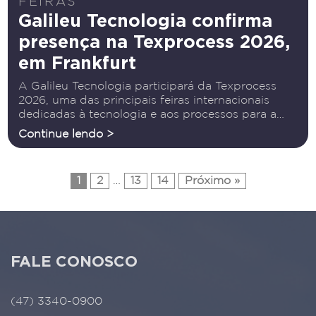
FEIRAS
Galileu Tecnologia confirma
presença na Texprocess 2026,
em Frankfurt
A Galileu Tecnologia participará da Texprocess
2026, uma das principais feiras internacionais
dedicadas à tecnologia e aos processos para a
indústria têxtil e de materiais flexíveis. O evento
Continue lendo >
acontece de 21 a 24 de abril de 2026, em
Frankfurt, na
1
2
…
13
14
Próximo »
FALE CONOSCO
(47) 3340-0900