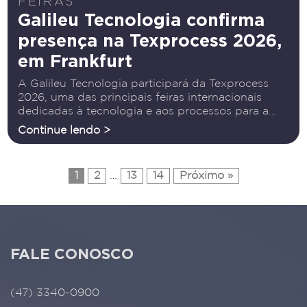
FEIRAS
Galileu Tecnologia confirma
presença na Texprocess 2026,
em Frankfurt
A Galileu Tecnologia participará da Texprocess
2026, uma das principais feiras internacionais
dedicadas à tecnologia e aos processos para a
indústria têxtil e de materiais flexíveis. O evento
Continue lendo >
acontece de 21 a 24 de abril de 2026, em
Frankfurt, na
1
2
…
13
14
Próximo »
FALE CONOSCO
(47) 3340-0900