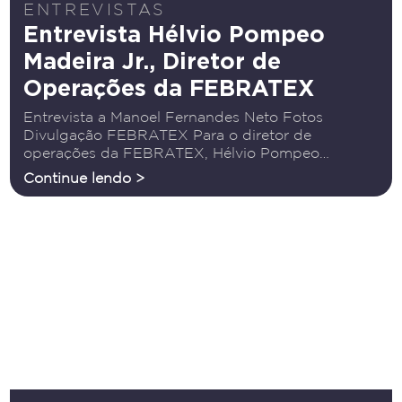
ENTREVISTAS
Entrevista Hélvio Pompeo
Madeira Jr., Diretor de
Operações da FEBRATEX
Entrevista a Manoel Fernandes Neto Fotos
Divulgação FEBRATEX Para o diretor de
operações da FEBRATEX, Hélvio Pompeo
Madeira Jr., estar à frente da maior feira têxtil das
Continue lendo >
Américas é “uma experiência de muito
aprendizado, responsabilidade e também de
grande orgulho.”