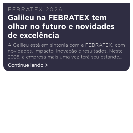
FEBRATEX 2026
Galileu na FEBRATEX tem
olhar no futuro e novidades
de excelência
A Galileu está em sintonia com a FEBRATEX, com
novidades, impacto, inovação e resultados. Neste
2026, a empresa mais uma vez terá seu estande
nesta 20ª edição. “Sempre estivemos presentes”,
Continue lendo >
afirma o CEO e fundador da empresa, Luiz
Henrique Ferreira.