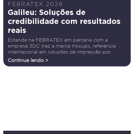
FEBRATEX 2026
Galileu: Soluções de
credibilidade com resultados
reais
Estande na FEBRATEX em parceria com a
empresa 3DC traz a marca Inkcups, referência
internacional em soluções de impressão por
tampografia A Galileu Tecnologia atua há mais de
Continue lendo >
duas décadas oferecendo soluções para a
indústria têxtil, reunindo experiência, inovação e