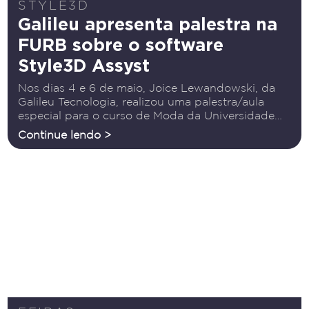
STYLE3D
Galileu apresenta palestra na
FURB sobre o software
Style3D Assyst
Nos dias 4 e 6 de maio, Joice Lewandowski, da
Galileu Tecnologia, realizou uma palestra/aula
especial para o curso de Moda da Universidade
Regional de Blumenau (FURB), na turma da
Continue lendo >
professora Jeniffer Miranda. O tema abordado foi
o software Style