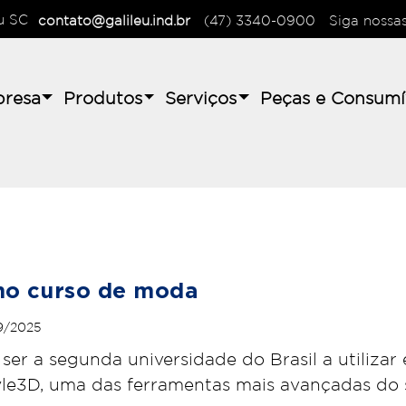
au SC
contato@galileu.ind.br
(47) 3340-0900
Siga nossa
resa
Produtos
Serviços
Peças e Consumí
no curso de moda
9/2025
r a segunda universidade do Brasil a utilizar 
yle3D, uma das ferramentas mais avançadas do s