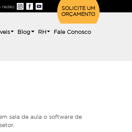
s redes:
SOLICITE UM
ORÇAMENTO
veis
Blog
RH
Fale Conosco
em sala de aula o software de
etor.