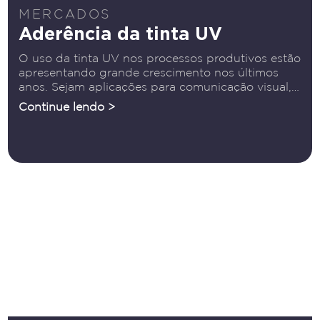
MERCADOS
Aderência da tinta UV
O uso da tinta UV nos processos produtivos estão
apresentando grande crescimento nos últimos
anos. Sejam aplicações para comunicação visual,
brindes, peças de decoração ou qualquer outra
Continue lendo >
necessidade industrial, a impressão UV LED é
uma das formas mais indicadas para atender ao
mercado Através