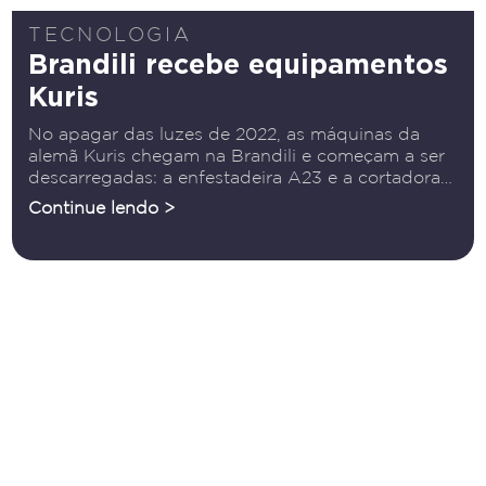
TECNOLOGIA
Brandili recebe equipamentos
Kuris
No apagar das luzes de 2022, as máquinas da
alemã Kuris chegam na Brandili e começam a ser
descarregadas: a enfestadeira A23 e a cortadora
automática TC2222. Uma boa forma de iniciar
Continue lendo >
2023 com equipamentos novinhos em folha! Bem-
vinda, Brandili!!!