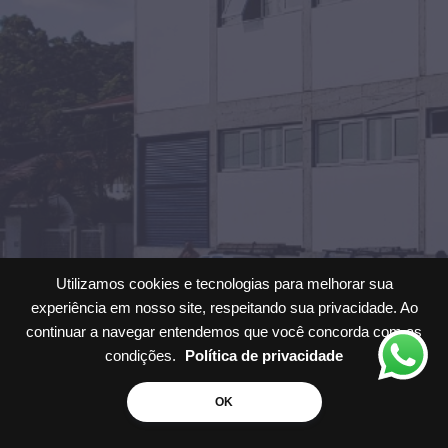
Utilizamos cookies e tecnologias para melhorar sua
experiência em nosso site, respeitando sua privacidade. Ao
continuar a navegar entendemos que você concorda com as
condições.
Política de privacidade
Solicite um
Orçamento
OK
Desenvolvido por
CMM Interativa
.