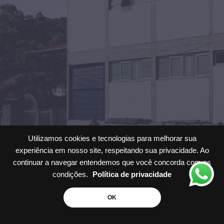
Utilizamos cookies e tecnologias para melhorar sua
experiência em nosso site, respeitando sua privacidade. Ao
continuar a navegar entendemos que você concorda com as
condições.
Política de privacidade
Solicite um
Orçamento
OK
Desenvolvido por
CMM Interativa
.