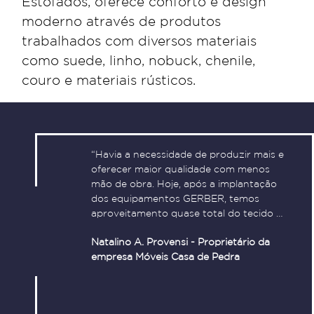
Estofados, oferece conforto e design
moderno através de produtos
trabalhados com diversos materiais
como suede, linho, nobuck, chenile,
couro e materiais rústicos.
“Havia a necessidade de produzir mais e
oferecer maior qualidade com menos
mão de obra. Hoje, após a implantação
dos equipamentos GERBER, temos
aproveitamento quase total do tecido e
perfeição nos detalhes das peças
Natalino A. Provensi - Proprietário da
proporcionando assim mais rapidez e
empresa Móveis Casa de Pedra
melhor acabamento na costura.”